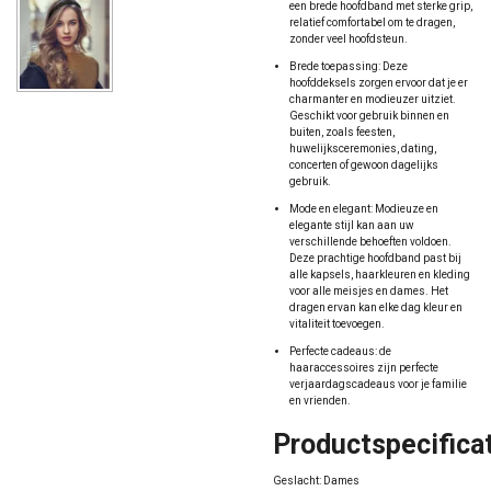
een brede hoofdband met sterke grip,
relatief comfortabel om te dragen,
zonder veel hoofdsteun.
Brede toepassing: Deze
hoofddeksels zorgen ervoor dat je er
charmanter en modieuzer uitziet.
Geschikt voor gebruik binnen en
buiten, zoals feesten,
huwelijksceremonies, dating,
concerten of gewoon dagelijks
gebruik.
Mode en elegant: Modieuze en
elegante stijl kan aan uw
verschillende behoeften voldoen.
Deze prachtige hoofdband past bij
alle kapsels, haarkleuren en kleding
voor alle meisjes en dames. Het
dragen ervan kan elke dag kleur en
vitaliteit toevoegen.
Perfecte cadeaus: de
haaraccessoires zijn perfecte
verjaardagscadeaus voor je familie
en vrienden.
Productspecifica
Geslacht: Dames