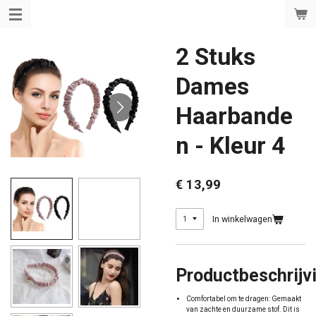
Ga
direct
naar
de
2 Stuks
hoofdinhoud
Dames
Haarbande
n - Kleur 4
€ 13,99
In winkelwagen
Productbeschrijv
Comfortabel om te dragen: Gemaakt
van zachte en duurzame stof. Dit is