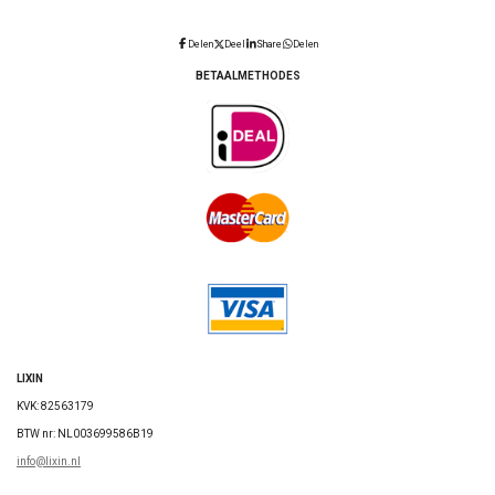
Delen
Deel
Share
Delen
BETAALMETHODES
LIXIN
KVK: 82563179
BTW nr: NL003699586B19
info@lixin.nl