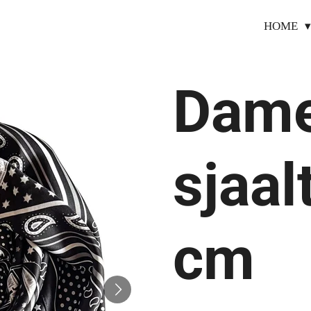
HOME
Dame
sjaal
cm