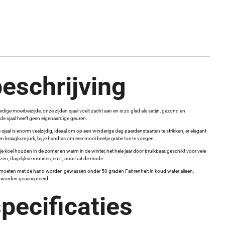
eschrijving
e moerbeizijde, onze zijden sjaal voelt zacht aan en is zo glad als satijn, gezond en
de sjaal heeft geen eigenaardige geuren.
 sjaal is enorm veelzijdig, ideaal om op een winderige dag paardenstaarten te strikken, er elegant
 een kraagloze jurk, bij je handtas om een mooi beetje gratie toe te voegen.
n je koel houden in de zomer en warm in de winter, het hele jaar door bruikbaar, geschikt voor vele
zen, dagelijkse routines, enz., nooit uit de mode.
 moeten met de hand worden gewassen onder 50 graden Fahrenheit in koud water alleen,
n worden geaccepteerd.
pecificaties