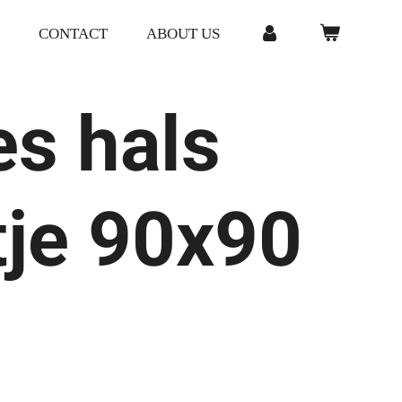
CONTACT
ABOUT US
s hals
tje 90x90