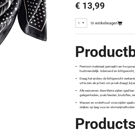
€ 13,99
In winkelwagen
Productb
Premium materiaal: gemaakt van hoogwaardig
huidvriendelijk. Ademend en lichtgewicht, 
Draag het anders: de lichtgewicht vierkante
uit te zien als je hem om je nek draagt, bij
Alle seizoenen: deze kleine zijden sjaal ka
gelegenheden, zoals feesten, bruiloften, rei
Wassen en onderhoud: onze zijden sjaals
strijken op laag vuur en stomerijmethode
Products