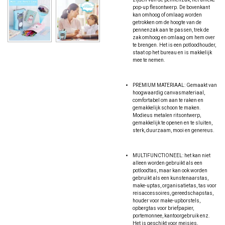
pop-up flesontwerp. De bovenkant
kan omhoog of omlaag worden
getrokken om de hoogte van de
pennenzak aan te passen, trek de
zak omhoog en omlaag om hem over
te brengen. Het is een potloodhouder,
staat op het bureau en is makkelijk
mee te nemen.
PREMIUM MATERIAAL: Gemaakt van
hoogwaardig canvasmateriaal,
comfortabel om aan te raken en
gemakkelijk schoon te maken.
Modieus metalen ritsontwerp,
gemakkelijk te openen en te sluiten,
sterk, duurzaam, mooi en genereus.
MULTIFUNCTIONEEL: het kan niet
alleen worden gebruikt als een
potloodtas, maar kan ook worden
gebruikt als een kunstenaarstas,
make-uptas, organisatietas, tas voor
reisaccessoires, gereedschapstas,
houder voor make-upborstels,
opbergtas voor briefpapier,
portemonnee, kantoorgebruik enz.
Het is geschikt voor meisjes,