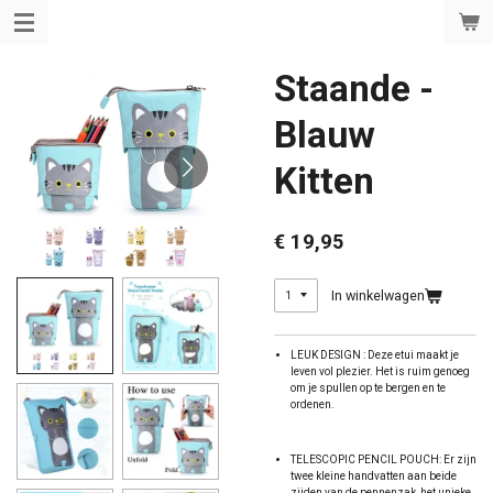
Ga
direct
naar
de
Staande -
hoofdinhoud
Blauw
Kitten
€ 19,95
In winkelwagen
LEUK DESIGN : Deze etui maakt je
leven vol plezier. Het is ruim genoeg
om je spullen op te bergen en te
ordenen.
TELESCOPIC PENCIL POUCH: Er zijn
twee kleine handvatten aan beide
zijden van de pennenzak, het unieke