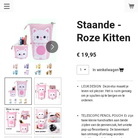
Ga
direct
naar
de
Staande -
hoofdinhoud
Roze Kitten
€ 19,95
In winkelwagen
LEUK DESIGN : Deze etui maakt je
leven vol plezier. Het is ruim genoeg
om je spullen op te bergen en te
ordenen.
TELESCOPIC PENCIL POUCH: Er zijn
twee kleine handvatten aan beide
zijden van de pennenzak, het unieke
pop-up flesontwerp. De bovenkant
kan omhoog of omlaag worden