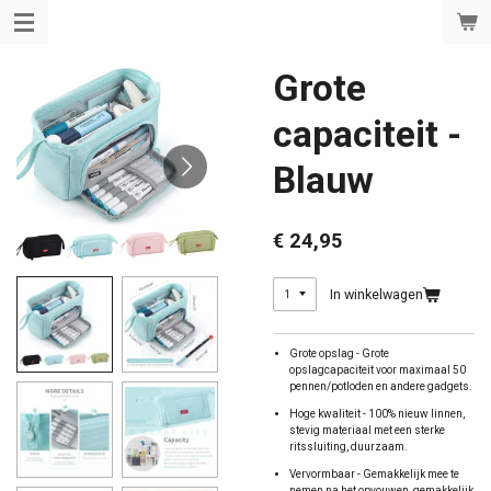
Ga
direct
naar
de
Grote
hoofdinhoud
capaciteit -
Blauw
€ 24,95
In winkelwagen
Grote opslag - Grote
opslagcapaciteit voor maximaal 50
pennen/potloden en andere gadgets.
Hoge kwaliteit - 100% nieuw linnen,
stevig materiaal met een sterke
ritssluiting, duurzaam.
Vervormbaar - Gemakkelijk mee te
nemen na het opvouwen, gemakkelijk