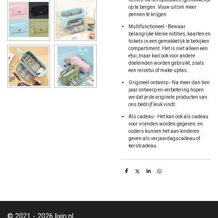
op te bergen. Vouw uit om meer
pennen te krijgen.
Multifunctioneel - Bewaar
belangrijke kleine notities, kaarten en
tickets in een gemakkelijk te bekijken
compartiment. Het is niet alleen een
etui, maar kan ook voor andere
doeleinden worden gebruikt, zoals
een reisetui of make-uptas.
Origineel ontwerp - Na meer dan tien
jaar ontwerp en verbetering hopen
we dat je de originele producten van
ons bedrijf leuk vindt.
Als cadeau - Het kan ook als cadeau
voor vrienden worden gegeven; en
ouders kunnen het aan kinderen
geven als verjaardagscadeau of
kerstcadeau.
D
D
S
D
e
e
h
e
l
e
a
l
e
l
r
e
n
e
n
© 2021 - 2026 lixin.nl